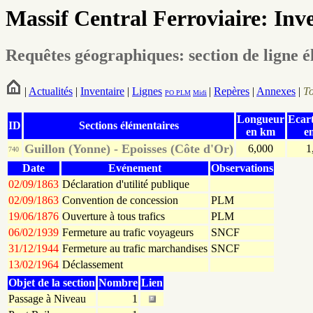
Massif Central Ferroviaire: Inv
Requêtes géographiques: section de ligne é
|
Actualités
|
Inventaire
|
Lignes
|
Repères
|
Annexes
|
T
PO
PLM
Midi
Longueur
Ecar
ID
Sections élémentaires
en km
e
Guillon (Yonne) - Epoisses (Côte d'Or)
6,000
1
740
Date
Evénement
Observations
02/09/1863
Déclaration d'utilité publique
02/09/1863
Convention de concession
PLM
19/06/1876
Ouverture à tous trafics
PLM
06/02/1939
Fermeture au trafic voyageurs
SNCF
31/12/1944
Fermeture au trafic marchandises
SNCF
13/02/1964
Déclassement
Objet de la section
Nombre
Lien
Passage à Niveau
1