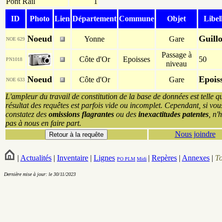
Pont Rail
1
ID
Photo
Lien
Département
Commune
Objet
Libel
Noeud
Guill
Yonne
Gare
NOE 629
Passage à
Côte d'Or
Epoisses
50
PN1018
niveau
Noeud
Epois
Côte d'Or
Gare
NOE 633
L'ampleur du travail de constitution de la base de données est telle q
résultat des requêtes est parfois vide ou incomplet. Cependant, si vou
constatez des
omissions flagrantes
ou des
inexactitudes patentes
, n'
pas à nous en faire part.
Nous joindre
|
Actualités
|
Inventaire
|
Lignes
|
Repères
|
Annexes
|
T
PO
PLM
Midi
Dernière mise à jour: le 30/11/2023