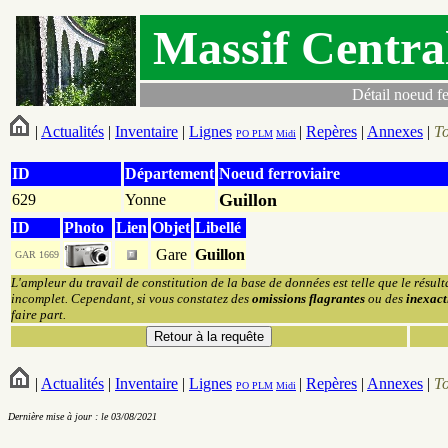
Massif Centra
Détail noeud fe
|
Actualités
|
Inventaire
|
Lignes
|
Repères
|
Annexes
|
T
PO
PLM
Midi
ID
Département
Noeud ferroviaire
Guillon
629
Yonne
ID
Photo
Lien
Objet
Libellé
Gare
Guillon
GAR 1669
L'ampleur du travail de constitution de la base de données est telle que le résult
incomplet. Cependant, si vous constatez des
omissions flagrantes
ou des
inexact
faire part.
|
Actualités
|
Inventaire
|
Lignes
|
Repères
|
Annexes
|
T
PO
PLM
Midi
Dernière mise à jour : le 03/08/2021