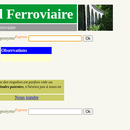
l Ferroviaire
rroviaire
Express
oponyme
Observations
at des requêtes est parfois vide ou
itudes patentes
, n'hésitez pas à nous en
Nous joindre
Express
oponyme