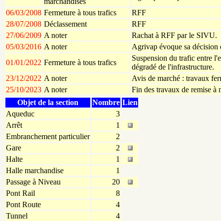
marchandises
06/03/2008
Fermeture à tous trafics
RFF
28/07/2008
Déclassement
RFF
27/06/2009
A noter
Rachat à RFF par le SIVU.
05/03/2016
A noter
Agrivap évoque sa décision d
Suspension du trafic entre l'
01/01/2022
Fermeture à tous trafics
dégradé de l'infrastructure.
23/12/2022
A noter
Avis de marché : travaux fer
25/10/2023
A noter
Fin des travaux de remise à 
Objet de la section
Nombre
Lien
Aqueduc
3
Arrêt
1
Embranchement particulier
2
Gare
2
Halte
1
Halle marchandise
1
Passage à Niveau
20
Pont Rail
8
Pont Route
4
Tunnel
4