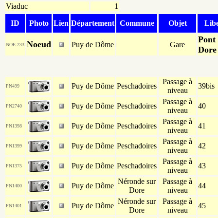
Viaduc
1
ID
Photo
Lien
Département
Commune
Objet
Libe
Pont
Noeud
Puy de Dôme
Gare
NOE 233
Dore
Passage à
Puy de Dôme
Peschadoires
39bis
PN499
niveau
Passage à
Puy de Dôme
Peschadoires
40
PN2740
niveau
Passage à
Puy de Dôme
Peschadoires
41
PN1398
niveau
Passage à
Puy de Dôme
Peschadoires
42
PN1399
niveau
Passage à
Puy de Dôme
Peschadoires
43
PN1375
niveau
Néronde sur
Passage à
Puy de Dôme
44
PN1400
Dore
niveau
Néronde sur
Passage à
Puy de Dôme
45
PN1401
Dore
niveau