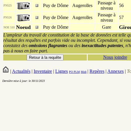
Passage à
Puy de Dôme
Augerolles
56
PN525
niveau
Passage à
Puy de Dôme
Augerolles
57
PN526
niveau
Noeud
Giro
Puy de Dôme
Gare
NOE 510
L'ampleur du travail de constitution de la base de données est telle q
résultat des requêtes est parfois vide ou incomplet. Cependant, si vou
constatez des
omissions flagrantes
ou des
inexactitudes patentes
, n'
pas à nous en faire part.
Nous joindre
|
Actualités
|
Inventaire
|
Lignes
|
Repères
|
Annexes
|
T
PO
PLM
Midi
Dernière mise à jour: le 30/11/2023