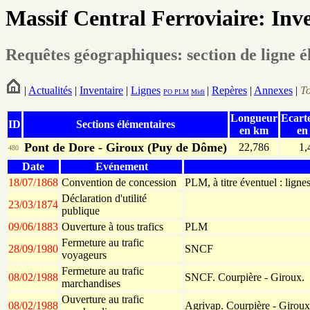
Massif Central Ferroviaire: Inv
Requêtes géographiques: section de ligne é
|
Actualités
|
Inventaire
|
Lignes
|
Repères
|
Annexes
|
T
PO
PLM
Midi
Longueur
Ecart
ID
Sections élémentaires
en km
en
Pont de Dore - Giroux (Puy de Dôme)
22,786
1,
480
Date
Evénement
18/07/1868
Convention de concession
PLM, à titre éventuel : ligne
Déclaration d'utilité
23/03/1874
publique
09/06/1883
Ouverture à tous trafics
PLM
Fermeture au trafic
28/09/1980
SNCF
voyageurs
Fermeture au trafic
08/02/1988
SNCF. Courpière - Giroux.
marchandises
Ouverture au trafic
08/02/1988
Agrivap. Courpière - Giroux