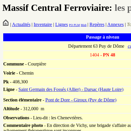
Massif Central Ferroviaire:
les 
|
Actualités
|
Inventaire
|
Lignes
|
Repères
|
Annexes
|
T
PO
PLM
Midi
Passage à niveau
Département 63 Puy de Dôme
c
1404
- PN 48
Commune
- Courpière
Voirie
-
Chemin
Pk
-
408,300
Ligne
-
Saint Germain des Fossés (Allier) - Darsac (Haute Loire)
Section élémentaire
-
Pont de Dore - Giroux (Puy de Dôme)
Altitude
- 312,000 m
Observations
-
Lieu-dit : les Chenevrières.
Commentaire photo
- En direction de Vichy, une brigade s'affaire au
acharnement thérapeutique sont inconnues.