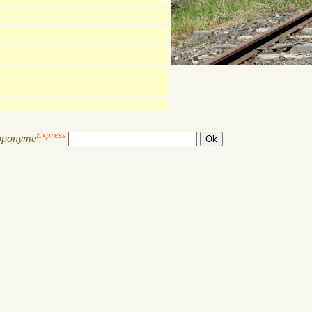
Express
oponyme