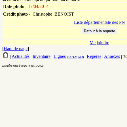
Date photo -
17/04/2014
Crédit photo -
Christophe BENOIST
Liste départementale des PN
Me joindre
[
Haut de page
]
|
Actualités
|
Inventaire
|
Lignes
|
Repères
|
Annexes
|
T
PO
PLM
Midi
Dernière mise à jour: le 30/10/2025