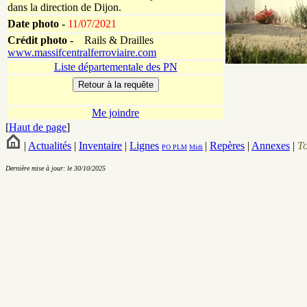
dans la direction de Dijon.
Date photo -
11/07/2021
Crédit photo -
Rails & Drailles
www.massifcentralferroviaire.com
Liste départementale des PN
Me joindre
[
Haut de page
]
|
Actualités
|
Inventaire
|
Lignes
|
Repères
|
Annexes
|
T
PO
PLM
Midi
Dernière mise à jour: le 30/10/2025