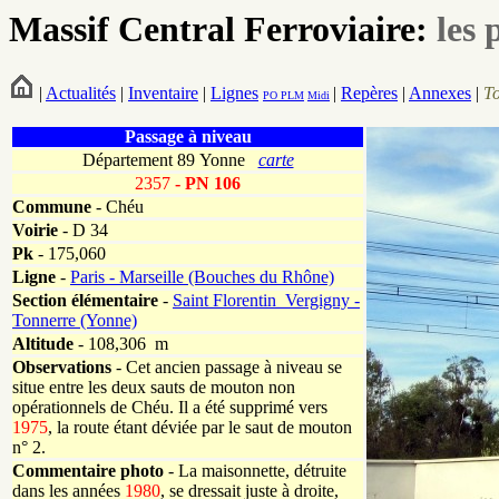
Massif Central Ferroviaire:
les 
|
Actualités
|
Inventaire
|
Lignes
|
Repères
|
Annexes
|
T
PO
PLM
Midi
Passage à niveau
Département 89 Yonne
carte
2357
- PN 106
Commune
- Chéu
Voirie
-
D 34
Pk
-
175,060
Ligne
-
Paris - Marseille (Bouches du Rhône)
Section élémentaire
-
Saint Florentin_Vergigny -
Tonnerre (Yonne)
Altitude
- 108,306 m
Observations
-
Cet ancien passage à niveau se
situe entre les deux sauts de mouton non
opérationnels de Chéu. Il a été supprimé vers
1975
, la route étant déviée par le saut de mouton
n° 2.
Commentaire photo
- La maisonnette, détruite
dans les années
1980
, se dressait juste à droite,