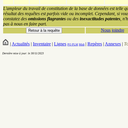
L'ampleur du travail de constitution de la base de données est telle q
résultat des requêtes est parfois vide ou incomplet. Cependant, si vou
constatez des
omissions flagrantes
ou des
inexactitudes patentes
, n'
pas à nous en faire part.
Nous joindre
|
Actualités
|
Inventaire
|
Lignes
|
Repères
|
Annexes
|
T
PO
PLM
Midi
Dernière mise à jour: le 30/11/2023