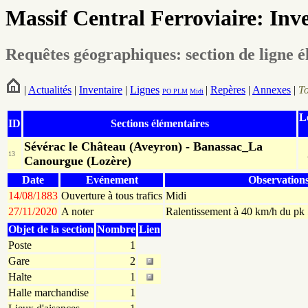
Massif Central Ferroviaire: Inv
Requêtes géographiques: section de ligne é
|
Actualités
|
Inventaire
|
Lignes
|
Repères
|
Annexes
|
T
PO
PLM
Midi
L
ID
Sections élémentaires
Sévérac le Château (Aveyron) - Banassac_La
13
Canourgue (Lozère)
Date
Evénement
Observation
14/08/1883
Ouverture à tous trafics
Midi
27/11/2020
A noter
Ralentissement à 40 km/h du pk
Objet de la section
Nombre
Lien
Poste
1
Gare
2
Halte
1
Halle marchandise
1