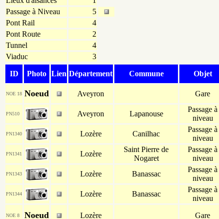
Lieux d'aisances
1
Passage à Niveau
5
Pont Rail
4
Pont Route
2
Tunnel
4
Viaduc
3
ID
Photo
Lien
Département
Commune
Objet
Noeud
Aveyron
Gare
NOE 18
Passage à
Aveyron
Lapanouse
PN510
niveau
Passage à
Lozère
Canilhac
PN1340
niveau
Saint Pierre de
Passage à
Lozère
PN1341
Nogaret
niveau
Passage à
Lozère
Banassac
PN1343
niveau
Passage à
Lozère
Banassac
PN1344
niveau
Noeud
Lozère
Gare
NOE 8