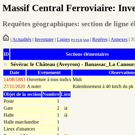
Massif Central Ferroviaire: Inv
Requêtes géographiques: section de ligne é
|
Actualités
|
Inventaire
|
Lignes
|
Repères
|
Annexes
|
T
PO
PLM
Midi
ID
Sections élémentaires
Sévérac le Château (Aveyron) - Banassac_La Canour
13
Date
Evénement
Observation
14/08/1883
Ouverture à tous trafics
Midi
27/11/2020
A noter
Ralentissement à 40 km/h du pk
Objet de la section
Nombre
Lien
Poste
1
Gare
2
Halte
1
Halle marchandise
1
Lieux d'aisances
1