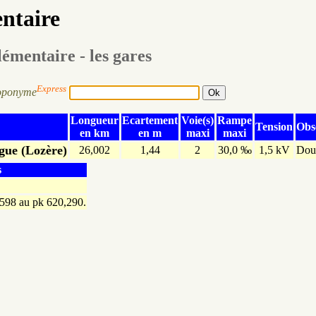
entaire
lémentaire - les gares
Express
oponyme
Longueur
Ecartement
Voie(s)
Rampe
Tension
Obs
en km
en m
maxi
maxi
gue (Lozère)
26,002
1,44
2
30,0 ‰
1,5 kV
Doub
s
 598 au pk 620,290.