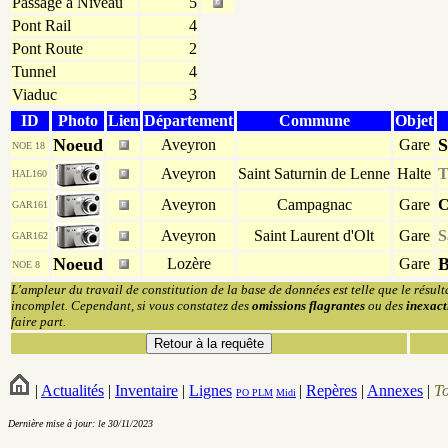
Passage à Niveau
5
Pont Rail
4
Pont Route
2
Tunnel
4
Viaduc
3
ID
Photo
Lien
Département
Commune
Objet
Noeud
S
Aveyron
Gare
NOE 18
Aveyron
Saint Saturnin de Lenne
Halte
T
HAL160
Aveyron
Campagnac
Gare
C
GAR161
Aveyron
Saint Laurent d'Olt
Gare
S
GAR162
Noeud
B
Lozère
Gare
NOE 8
L'ampleur du travail de constitution de la base de données est telle que le résult
incomplet. Cependant, si vous constatez des
omissions flagrantes
ou des
inexact
faire part.
|
Actualités
|
Inventaire
|
Lignes
|
Repères
|
Annexes
|
T
PO
PLM
Midi
Dernière mise à jour: le 30/11/2023