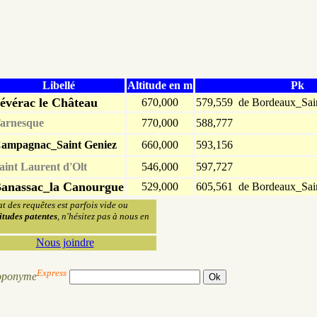
Libellé
Altitude en m
Pk
évérac le Château
670,000
579,559 de Bordeaux_Saint
arnesque
770,000
588,777
ampagnac_Saint Geniez
660,000
593,156
aint Laurent d'Olt
546,000
597,727
anassac_la Canourgue
529,000
605,561 de Bordeaux_Saint
at des requêtes est parfois vide ou
itudes patentes
, n'hésitez pas à nous en
Nous joindre
Express
oponyme