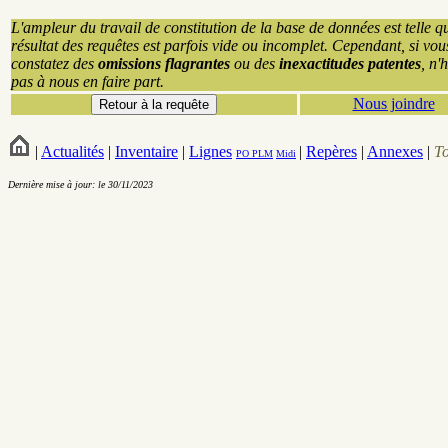
L'ampleur du travail de constitution de la base de données est telle q
résultat des requêtes est parfois vide ou incomplet. Cependant, si vou
constatez des
omissions flagrantes
ou des
inexactitudes patentes
, n'
pas à nous en faire part.
Nous joindre
|
Actualités
|
Inventaire
|
Lignes
|
Repères
|
Annexes
|
T
PO
PLM
Midi
Dernière mise à jour: le 30/11/2023