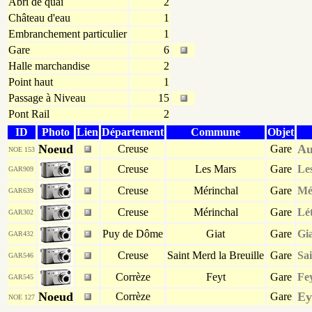
Abri de quai
2
Château d'eau
1
Embranchement particulier
1
Gare
6
Halle marchandise
2
Point haut
1
Passage à Niveau
15
Pont Rail
2
ID
Photo
Lien
Département
Commune
Objet
Noeud
Au
Creuse
Gare
NOE 153
Creuse
Les Mars
Gare
Le
GAR909
Creuse
Mérinchal
Gare
Mé
GAR639
Creuse
Mérinchal
Gare
Lé
GAR302
Puy de Dôme
Giat
Gare
Gi
GAR432
Creuse
Saint Merd la Breuille
Gare
Sai
GAR546
Corrèze
Feyt
Gare
Fe
GAR545
Noeud
Ey
Corrèze
Gare
NOE 127