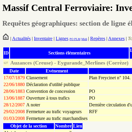
Massif Central Ferroviaire: Inv
Requêtes géographiques: section de ligne é
|
Actualités
|
Inventaire
|
Lignes
|
Repères
|
Annexes
|
T
PO
PLM
Midi
ID
Sections élémentaires
Auzances (Creuse) - Eygurande_Merlines (Corrèze)
127
Date
Evénement
17/07/1879
Classement
Plan Freycinet n° 104.
22/06/1880
Déclaration d'utilité publique
28/06/1883
Convention de concession
PO
13/06/1887
Ouverture à tous trafics
PO
28/12/2007
A noter
Dernière circulation d
29/02/2008
Fermeture au trafic voyageurs
RFF
01/03/2008
Fermeture au trafic marchandises
Objet de la section
Nombre
Lien