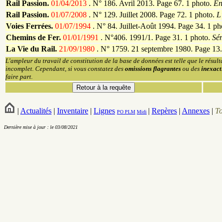
Rail Passion.
01/04/2013
.
N° 186. Avril 2013. Page 67. 1 photo.
E
Rail Passion.
01/07/2008
.
N° 129. Juillet 2008. Page 72. 1 photo.
L
Voies Ferrées.
01/07/1994
.
N° 84. Juillet-Août 1994. Page 34. 1 ph
Chemins de Fer.
01/01/1991
.
N°406. 1991/1. Page 31. 1 photo.
Sé
La Vie du Rail.
21/09/1980
.
N° 1759. 21 septembre 1980. Page 13.
L'ampleur du travail de constitution de la base de données est telle que le résult
incomplet. Cependant, si vous constatez des
omissions flagrantes
ou des
inexact
faire part.
|
Actualités
|
Inventaire
|
Lignes
|
Repères
|
Annexes
|
T
PO
PLM
Midi
Dernière mise à jour : le 03/08/2021