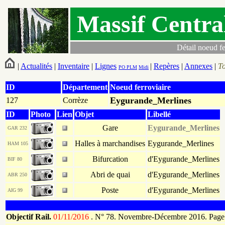
Massif Centra
Détail noeud fe
|
Actualités
|
Inventaire
|
Lignes
|
Repères
|
Annexes
|
T
PO
PLM
Midi
ID
Département
Noeud ferroviaire
Eygurande_Merlines
127
Corrèze
ID
Photo
Lien
Objet
Libellé
Gare
Eygurande_Merlines
GAR 232
Halles à marchandises
Eygurande_Merlines
HAM 105
Bifurcation
d'Eygurande_Merlines
BIF 80
Abri de quai
d'Eygurande_Merlines
ABR 250
Poste
d'Eygurande_Merlines
AIG 99
Objectif Rail.
01/11/2016
.
N° 78. Novembre-Décembre 2016. Page 