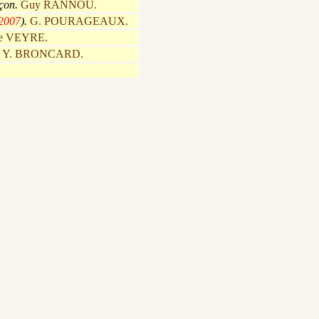
uçon.
Guy RANNOU.
2007
).
G. POURAGEAUX.
pe VEYRE.
.
Y. BRONCARD.