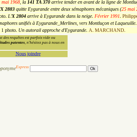
n
mai 1968
, la
141 TA 370
arrive tender en avant de la ligne de Montl
'
X 2883
quitte Eygurande entre deux sémaphores mécaniques (
25 mai 
oto.
L'
X 2804
arrive à Eygurande dans la neige.
Février 1991
.
Philip
maphores unifiés à Eygurande_Merlines, vers Montluçon et Laqueuille
 1 photo.
Un autorail approche d'Eygurande.
A. MARCHAND.
at des requêtes est parfois vide ou
itudes patentes
, n'hésitez pas à nous en
Nous joindre
Express
oponyme