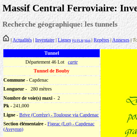
Massif Central Ferroviaire: Inv
Recherche géographique: les tunnels
|
Actualités
|
Inventaire
|
Lignes
|
Repères
|
Annexes
|
T
PO
PLM
Midi
Tunnel
Département 46 Lot
carte
Tunnel de Bouby
Commune
- Capdenac
Longueur
-
280 mètres
Nombre de voie(s) maxi
- 2
Pk
- 241,000
Ligne
-
Brive (Corrèze) - Toulouse via Capdenac
Section élémentaire
-
Figeac (Lot) - Capdenac
(Aveyron)