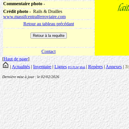
Commentaire photo
-
Crédit photo -
Rails & Drailles
www.massifcentralferroviaire.com
Retour au tableau précédant
Contact
[
Haut de page
]
|
Actualités
|
Inventaire
|
Lignes
|
Repères
|
Annexes
|
T
PO
PLM
Midi
Dernière mise à jour : le 02/02/2026