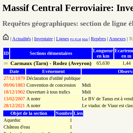
Massif Central Ferroviaire: Inv
Requêtes géographiques: section de ligne é
|
Actualités
|
Inventaire
|
Lignes
|
Repères
|
Annexes
|
T
PO
PLM
Midi
Longueur
Ecartem
ID
Sections élémentaires
en km
en m
Carmaux (Tarn) - Rodez (Aveyron)
65,630
1,44
285
Date
Evénement
Observ
27/12/1879
Déclaration d'utilité publique
09/06/1883
Convention de concession
Midi
18/12/1902
Ouverture à tous trafics
Midi
13/02/2007
A noter
Le BV de Tanus est à vend
28/12/2021
A noter
Le viaduc de Viaur est cla
Objet de la section
Nombre
Lien
Aqueduc
1
Château d'eau
1