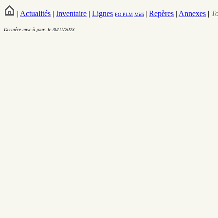
|
Actualités
|
Inventaire
|
Lignes
|
Repères
|
Annexes
|
T
PO
PLM
Midi
Dernière mise à jour: le 30/11/2023