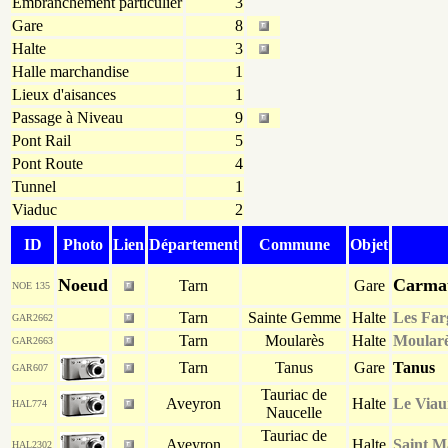
Embranchement particulier
3
Gare
8
Halte
3
Halle marchandise
1
Lieux d'aisances
1
Passage à Niveau
9
Pont Rail
5
Pont Route
4
Tunnel
1
Viaduc
2
ID
Photo
Lien
Département
Commune
Objet
Noeud
Carma
Tarn
Gare
NOE 135
Tarn
Sainte Gemme
Halte
Les Far
GAR2662
Tarn
Moularès
Halte
Moular
GAR2663
Tarn
Tanus
Gare
Tanus
GAR607
Tauriac de
Aveyron
Halte
Le Viau
HAL774
Naucelle
Tauriac de
Aveyron
Halte
Saint M
HAL2302