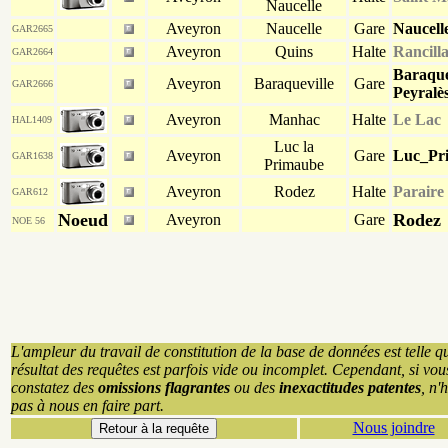
Naucelle
Aveyron
Naucelle
Gare
Naucell
GAR2665
Aveyron
Quins
Halte
Rancill
GAR2664
Baraque
Aveyron
Baraqueville
Gare
GAR2666
Peyralè
Aveyron
Manhac
Halte
Le Lac
HAL1409
Luc la
Aveyron
Gare
Luc_Pr
GAR1638
Primaube
Aveyron
Rodez
Halte
Paraire
GAR612
Noeud
Rodez
Aveyron
Gare
NOE 56
L'ampleur du travail de constitution de la base de données est telle q
résultat des requêtes est parfois vide ou incomplet. Cependant, si vou
constatez des
omissions flagrantes
ou des
inexactitudes patentes
, n'
pas à nous en faire part.
Nous joindre