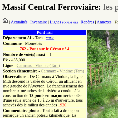
Massif Central Ferroviaire:
les 
|
Actualités
|
Inventaire
|
Lignes
|
Repères
|
Annexes
|
T
PO
PLM
Midi
Pont-rail
Département
81
- Tarn
carte
Commune
- Monestiés
762 - Pont sur le Cérou n° 4
Nombre de voie(s) maxi
- 1
Pk
-
435,000
Ligne
-
Carmaux - Vindrac (Tarn)
Section élémentaire
-
Carmaux - Vindrac (Tarn)
Observations
- De Carmaux à Vindrac, la ligne
Midi descend la vallée du Cérou, un affluent en
rive gauche de l'Aveyron. Le franchissement des
nombreux méandres de la rivière a conduit à la
construction de
13 ponts en maçonnerie
dotée
d'une seule arche de 18 à 25 m d'ouverture, tous
achevés dès le milieu des années
1920
.
Commentaire photo
- Tout à fait à droite, on
remarque un ancien poteau kilomètrique. La