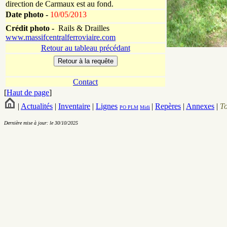
direction de Carmaux est au fond.
Date photo -
10/05/2013
Crédit photo -
Rails & Drailles
www.massifcentralferroviaire.com
Retour au tableau précédant
Contact
[
Haut de page
]
|
Actualités
|
Inventaire
|
Lignes
|
Repères
|
Annexes
|
T
PO
PLM
Midi
Dernière mise à jour: le 30/10/2025