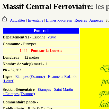
Massif Central Ferroviaire:
les 
|
Actualités
|
Inventaire
|
Lignes
|
Repères
|
Annexes
|
T
PO
PLM
Midi
Pont-rail
Département
91
- Essonne
carte
Commune
- Etampes
1444 - Pont sur la Louette
Longueur
-
12 mètres
Nombre de voie(s) maxi
- 1
Pk
-
57,362
Ligne
-
Etampes (Essonne) - Beaune la Rolande
(Loiret)
Section élémentaire
-
Etampes - Saint Martin
d'Etampes (Essonne)
Commentaire photo
-
Crédit photo -
Rails & Drailles