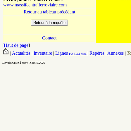
www.massifcentralferroviaire.com
Retour au tableau précédant
Contact
[
Haut de page
]
|
Actualités
|
Inventaire
|
Lignes
|
Repères
|
Annexes
|
T
PO
PLM
Midi
Dernière mise à jour: le 30/10/2025