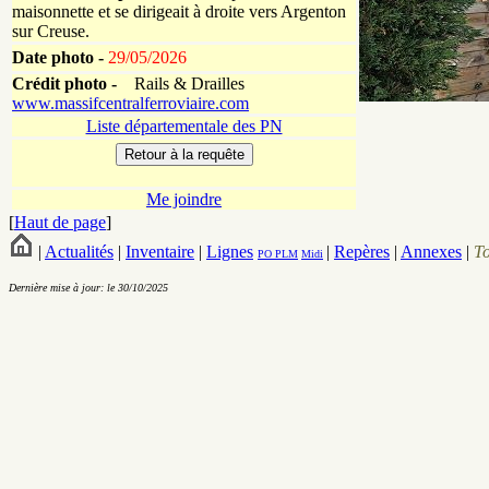
maisonnette et se dirigeait à droite vers Argenton
sur Creuse.
Date photo -
29/05/2026
Crédit photo -
Rails & Drailles
www.massifcentralferroviaire.com
Liste départementale des PN
Me joindre
[
Haut de page
]
|
Actualités
|
Inventaire
|
Lignes
|
Repères
|
Annexes
|
T
PO
PLM
Midi
Dernière mise à jour: le 30/10/2025