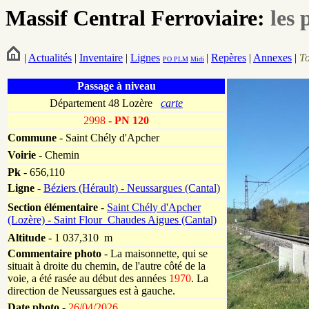
Massif Central Ferroviaire:
les 
|
Actualités
|
Inventaire
|
Lignes
|
Repères
|
Annexes
|
T
PO
PLM
Midi
Passage à niveau
Département 48 Lozère
carte
2998
- PN 120
Commune
- Saint Chély d'Apcher
Voirie
-
Chemin
Pk
-
656,110
Ligne
-
Béziers (Hérault) - Neussargues (Cantal)
Section élémentaire
-
Saint Chély d'Apcher
(Lozère) - Saint Flour_Chaudes Aigues (Cantal)
Altitude
- 1 037,310 m
Commentaire photo
- La maisonnette, qui se
situait à droite du chemin, de l'autre côté de la
voie, a été rasée au début des années
1970
. La
direction de Neussargues est à gauche.
Date photo -
26/04/2026