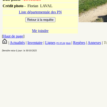
Crédit photo -
Florian LAVAL
Liste départementale des PN
Me joindre
[
Haut de page
]
|
Actualités
|
Inventaire
|
Lignes
|
Repères
|
Annexes
|
T
PO
PLM
Midi
Dernière mise à jour: le 30/10/2025