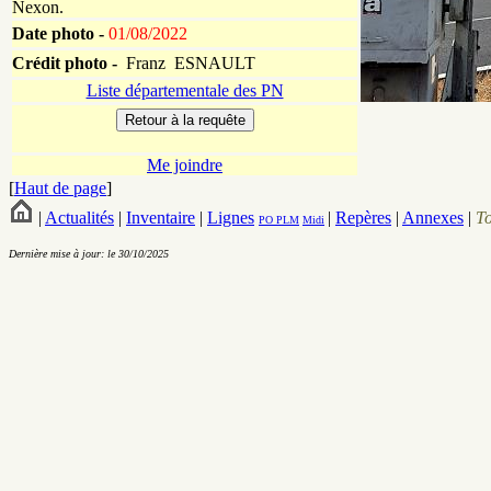
Nexon.
Date photo -
01/08/2022
Crédit photo -
Franz ESNAULT
Liste départementale des PN
Me joindre
[
Haut de page
]
|
Actualités
|
Inventaire
|
Lignes
|
Repères
|
Annexes
|
T
PO
PLM
Midi
Dernière mise à jour: le 30/10/2025