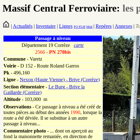
Massif Central Ferroviaire:
les 
|
Actualités
|
Inventaire
|
Lignes
|
Repères
|
Annexes
|
T
PO
PLM
Midi
Passage à niveau
Département 19 Corrèze
carte
2566
- PN 278bis
Commune
- Varetz
Voirie
-
D 152 - Route Roland Garros
Pk
-
496,160
Ligne
-
Nexon (Haute Vienne) - Brive (Corrèze)
Section élémentaire
-
Le Burg - Brive la
Gaillarde (Corrèze)
Altitude
- 103,000 m
Observations
-
Ce passage à niveau a été créé de
toutes pièces au début des années
1990
, lorsque la
route a été déviée. Il se substitue à un autre
passage à niveau...
Commentaire photo
- ... dont on aperçoit au
fond la maisonnette remaniée, en direction de