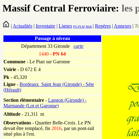
Massif Central Ferroviaire:
les 
|
Actualités
|
Inventaire
|
Lignes
|
Repères
|
Annexes
|
T
PO
PLM
Midi
Passage à niveau
Département 33 Gironde
carte
1440
- PN 64
Commune
- Le Pian sur Garonne
Voirie
-
D 672 E 4
Pk
-
45,320
Ligne
-
Bordeaux_Saint Jean (Gironde) - Sète
(Hérault)
Section élémentaire
-
Langon (Gironde) -
Marmande (Lot et Garonne)
Altitude
- 21,311 m
Observations
-
Quartier Belle-Croix. Le PN
devait être remplacé, fin
2016
, par un pont-rail
situé plus à l'est.