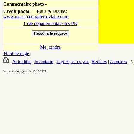
Commentaire photo
-
Crédit photo -
Rails & Drailles
www.massifcentralferroviaire.com
Liste départementale des PN
Me joindre
[
Haut de page
]
|
Actualités
|
Inventaire
|
Lignes
|
Repères
|
Annexes
|
T
PO
PLM
Midi
Dernière mise à jour: le 30/10/2025