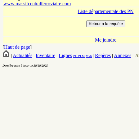
www.massifcentralferroviaire.com
Liste départementale des PN
Me joindre
[
Haut de page
]
|
Actualités
|
Inventaire
|
Lignes
|
Repères
|
Annexes
|
T
PO
PLM
Midi
Dernière mise à jour: le 30/10/2025