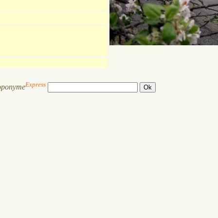
Express
oponyme