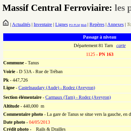
Massif Central Ferroviaire:
les 
|
Actualités
|
Inventaire
|
Lignes
|
Repères
|
Annexes
|
T
PO
PLM
Midi
Passage à niveau
Département 81 Tarn
carte
1125
- PN 163
Commune
- Tanus
Voirie
-
D 53A - Rue de Tréban
Pk
-
447,726
Ligne
-
Castelnaudary (Aude) - Rodez (Aveyron)
Section élémentaire
-
Carmaux (Tarn) - Rodez (Aveyron)
Altitude
- 440,000 m
Commentaire photo
- La gare de Tanus se situe vers la gauche, en d
Date photo -
04/05/2013
Crédit photo -
Rails & Drailles