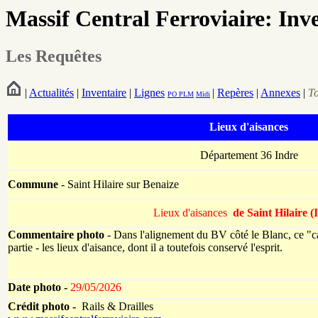
Massif Central Ferroviaire: Inv
Les Requêtes
|
Actualités
|
Inventaire
|
Lignes
|
Repères
|
Annexes
|
T
PO
PLM
Midi
Lieux d'aisances
Département 36 Indre
Commune
- Saint Hilaire sur Benaize
Lieux d'aisances
de Saint Hilaire (
Commentaire photo
- Dans l'alignement du BV côté le Blanc, ce "c
partie - les lieux d'aisance, dont il a toutefois conservé l'esprit.
Date photo -
29/05/2026
Crédit photo -
Rails & Drailles