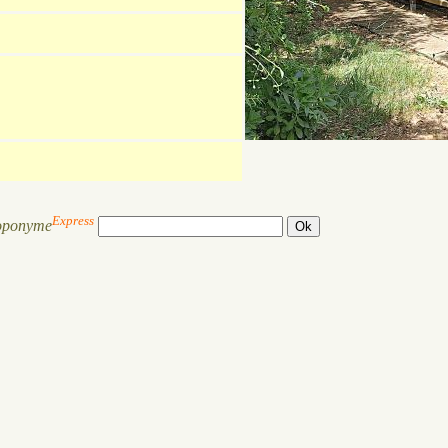
Express
oponyme