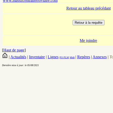
www.massifcentralferroviaire.com
Retour au tableau précédant
Me joindre
[
Haut de page
]
|
Actualités
|
Inventaire
|
Lignes
|
Repères
|
Annexes
|
T
PO
PLM
Midi
Dernière mise à jour: le 05/08/2021