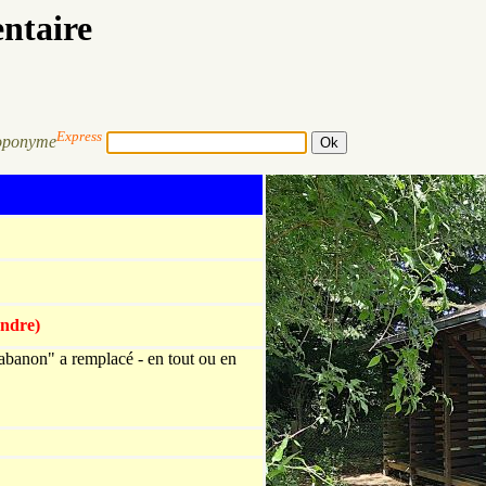
entaire
Express
oponyme
Indre)
abanon" a remplacé - en tout ou en