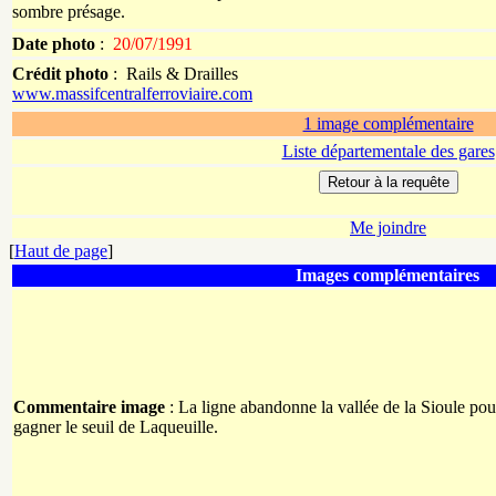
sombre présage.
Date photo
:
20/07/1991
Crédit photo
:
Rails & Drailles
www.massifcentralferroviaire.com
1 image complémentaire
Liste départementale des gares
Me joindre
[
Haut de page
]
Images complémentaires
Commentaire image
: La ligne abandonne la vallée de la Sioule pour
gagner le seuil de Laqueuille.