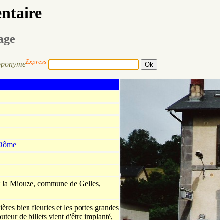
entaire
sage
Express
oponyme
 Dôme
t la Miou
z
e, commune de Gelles,
ières bien fleuries et les portes grandes
uteur de billets vient d'être implanté,