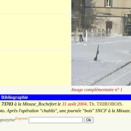
Image complémentaire n° 1
Bibliographie
 73703
à la Miouse_Rochefort le
31 août 2004
.
Th. THIROBOIS.
oto.
Après l'opération "chablis", une journée "bois" SNCF à la Miouze
Express
oponyme