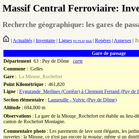
Massif Central Ferroviaire: Inv
Recherche géographique: les gares de pas
|
Actualités
|
Inventaire
|
Lignes
|
Repères
|
Annexes
|
T
PO
PLM
Midi
Gare de passage
Département
63 : Puy de Dôme
carte
Commune
:
Gelles
Gare
:
La Miouse_Rochefort
Point Kilométrique
: 461,820
Ligne
:
Eygurande_Merlines (Corrèze) à Clermont Ferrand (Puy de
Section élémentaire
:
Laqueuille - Volvic (Puy de Dôme)
Altitude
: 694,000 m
Observations
: La gare de la Miou
s
e_Rochefort est établie au lieu-di
canton de Rochefort Montagne.
Commentaire photo
: Les parements de lave sont élégants, les jardin
ouvertes : la Miouse, ce n'est pas encore
la mouise
, même si un distrib