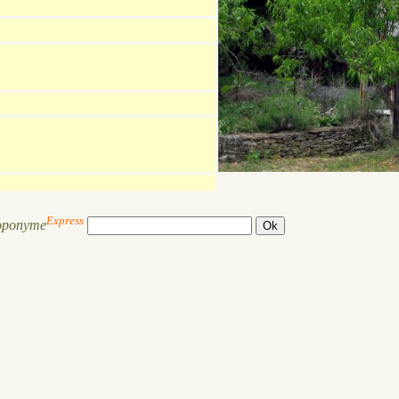
Express
oponyme