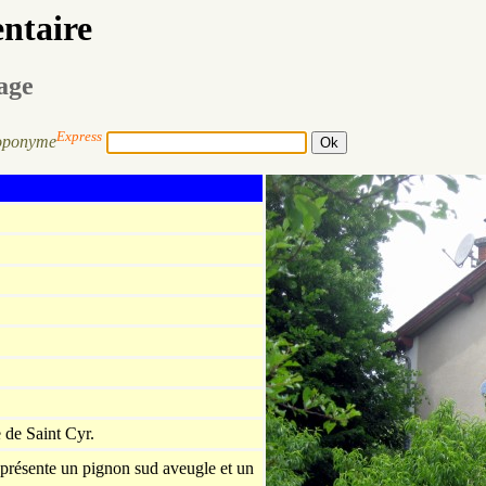
entaire
sage
Express
oponyme
e de Saint Cyr.
V présente un pignon sud aveugle et un