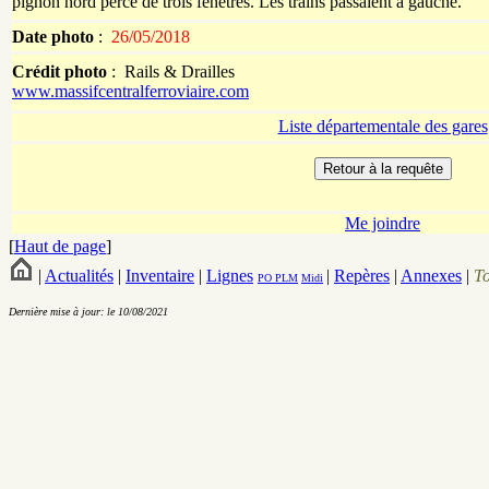
pignon nord percé de trois fenêtres. Les trains passaient à gauche.
Date photo
:
26/05/2018
Crédit photo
:
Rails & Drailles
www.massifcentralferroviaire.com
Liste départementale des gares
Me joindre
[
Haut de page
]
|
Actualités
|
Inventaire
|
Lignes
|
Repères
|
Annexes
|
T
PO
PLM
Midi
Dernière mise à jour: le 10/08/2021