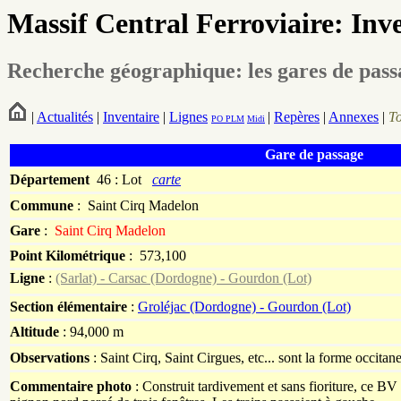
Massif Central Ferroviaire: Inv
Recherche géographique: les gares de pas
|
Actualités
|
Inventaire
|
Lignes
|
Repères
|
Annexes
|
T
PO
PLM
Midi
Gare de passage
Département
46 : Lot
carte
Commune
:
Saint Cirq Madelon
Gare
:
Saint Cirq Madelon
Point Kilométrique
: 573,100
Ligne
:
(Sarlat) - Carsac (Dordogne) - Gourdon (Lot)
Section élémentaire
:
Groléjac (Dordogne) - Gourdon (Lot)
Altitude
: 94,000 m
Observations
: Saint Cirq, Saint Cirgues, etc... sont la forme occitan
Commentaire photo
: Construit tardivement et sans fioriture, ce B