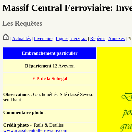
Massif Central Ferroviaire: Inv
Les Requêtes
|
Actualités
|
Inventaire
|
Lignes
|
Repères
|
Annexes
|
T
PO
PLM
Midi
Embranchement particulier
Département
12 Aveyron
E.P.
de la Sobegal
Observations
: Gaz liquéfiés. Sité classé Seveso
seuil haut.
Commentaire photo
-
Crédit photo -
Rails & Drailles
www.massifcentralferroviaire.com