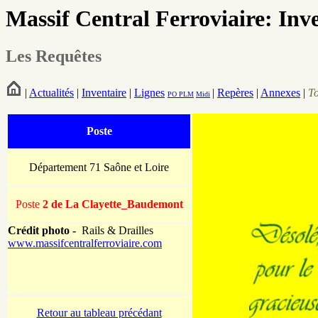
Massif Central Ferroviaire: Inv
Les Requêtes
|
Actualités
|
Inventaire
|
Lignes
|
Repères
|
Annexes
|
T
PO
PLM
Midi
Poste
Département 71 Saône et Loire
Poste
2 de La Clayette_Baudemont
Crédit photo -
Rails & Drailles
www.massifcentralferroviaire.com
Retour au tableau précédant