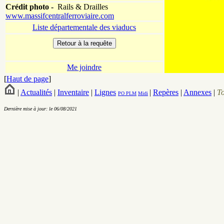
Crédit photo -
Rails & Drailles
www.massifcentralferroviaire.com
Liste départementale des viaducs
Me joindre
[
Haut de page
]
|
Actualités
|
Inventaire
|
Lignes
|
Repères
|
Annexes
|
T
PO
PLM
Midi
Dernière mise à jour: le 06/08/2021