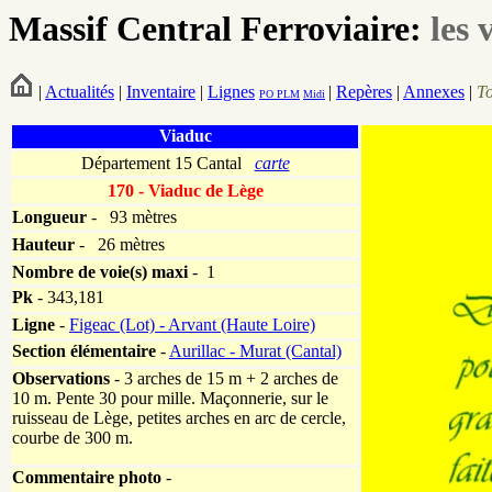
Massif Central Ferroviaire:
les 
|
Actualités
|
Inventaire
|
Lignes
|
Repères
|
Annexes
|
T
PO
PLM
Midi
Viaduc
Département 15 Cantal
carte
170 - Viaduc de Lège
Longueur
-
93 mètres
Hauteur
-
26 mètres
Nombre de voie(s)
maxi
- 1
Pk
-
343,181
Ligne
-
Figeac (Lot) - Arvant (Haute Loire)
Section élémentaire
-
Aurillac - Murat (Cantal)
Observations
- 3 arches de 15 m + 2 arches de
10 m. Pente 30 pour mille. Maçonnerie, sur le
ruisseau de Lège, petites arches en arc de cercle,
courbe de 300 m.
Commentaire photo
-