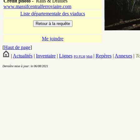
Crédit photo -
Rails & Drailles
www.massifcentralferroviaire.com
Liste départementale des viaducs
Me joindre
[
Haut de page
]
|
Actualités
|
Inventaire
|
Lignes
|
Repères
|
Annexes
|
T
PO
PLM
Midi
Dernière mise à jour: le 06/08/2021