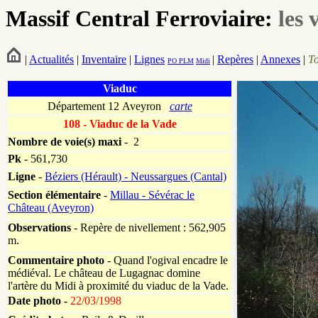
Massif Central Ferroviaire:
les 
|
Actualités
|
Inventaire
|
Lignes
|
Repères
|
Annexes
|
T
PO
PLM
Midi
Viaduc
Département 12 Aveyron
carte
108 - Viaduc de la Vade
Nombre de voie(s)
maxi
- 2
Pk
-
561,730
Ligne
-
Béziers (Hérault) - Neussargues (Cantal)
Section élémentaire
-
Millau - Sévérac le
Château (Aveyron)
Observations
- Repère de nivellement : 562,905
m.
Commentaire photo
- Quand l'ogival encadre le
médiéval. Le château de Lugagnac domine
l'artère du Midi à proximité du viaduc de la Vade.
Date photo -
22/03/1998