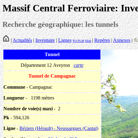
Massif Central Ferroviaire: Inv
Recherche géographique: les tunnels
|
Actualités
|
Inventaire
|
Lignes
|
Repères
|
Annexes
|
T
PO
PLM
Midi
Tunnel
Département 12 Aveyron
carte
Tunnel de Campagnac
Commune
- Campagnac
Longueur
-
1198 mètres
Nombre de voie(s) maxi
- 2
Pk
- 594,126
Ligne
-
Béziers (Hérault) - Neussargues (Cantal)