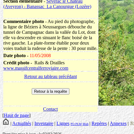
Section élémentaire
-
Sévérac le Château
(Aveyron) - Banassac_La Canourgue (Lozère)
Commentaire photo
- Au pied du photographe,
la ligne de Béziers à Neussargues débouche du
tunnel de Campagnac dans la vallée du Lot, dont
elle va descendre en sinuant le flanc boisé de la
rive gauche. La plate-forme établie pour deux
voies traduit la rudesse de la pente : 30 pour mille.
Date photo -
11/05/2008
Crédit photo -
Rails & Drailles
www.massifcentralferroviaire.com
Retour au tableau précédant
Contact
[
Haut de page
]
|
Actualités
|
Inventaire
|
Lignes
|
Repères
|
Annexes
|
T
PO
PLM
Midi
Dernière mise à jour : le 02/02/2026