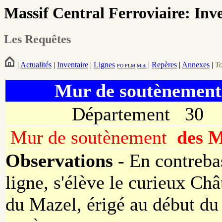
Massif Central Ferroviaire: Inv
Les Requêtes
|
Actualités
|
Inventaire
|
Lignes
|
Repères
|
Annexes
|
T
PO
PLM
Midi
Mur de soutènement
Département 30
Mur de soutènement
des M
Observations
- En contreba
ligne, s'élève le curieux Ch
du Mazel, érigé au début du