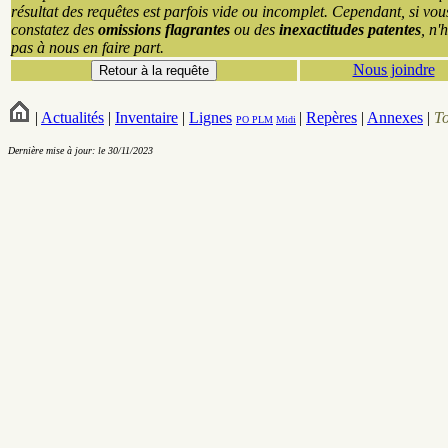
résultat des requêtes est parfois vide ou incomplet. Cependant, si vou
constatez des
omissions flagrantes
ou des
inexactitudes patentes
, n'
pas à nous en faire part.
Nous joindre
|
Actualités
|
Inventaire
|
Lignes
|
Repères
|
Annexes
|
T
PO
PLM
Midi
Dernière mise à jour: le 30/11/2023