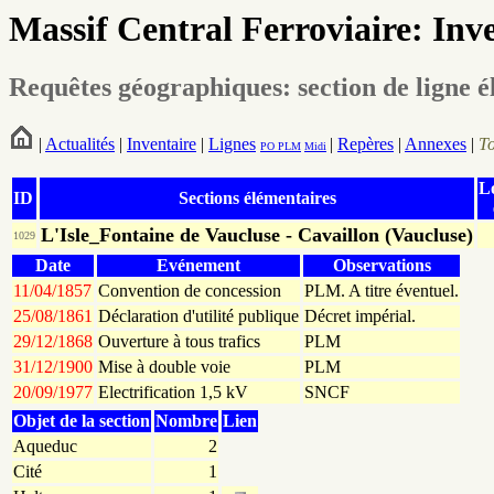
Massif Central Ferroviaire: Inv
Requêtes géographiques: section de ligne é
|
Actualités
|
Inventaire
|
Lignes
|
Repères
|
Annexes
|
T
PO
PLM
Midi
L
ID
Sections élémentaires
L'Isle_Fontaine de Vaucluse - Cavaillon (Vaucluse)
1029
Date
Evénement
Observations
11/04/1857
Convention de concession
PLM. A titre éventuel.
25/08/1861
Déclaration d'utilité publique
Décret impérial.
29/12/1868
Ouverture à tous trafics
PLM
31/12/1900
Mise à double voie
PLM
20/09/1977
Electrification 1,5 kV
SNCF
Objet de la section
Nombre
Lien
Aqueduc
2
Cité
1