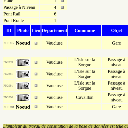
Halte
1
Passage à Niveau
4
Pont Rail
6
Pont Route
1
ID
Photo
Lien
Département
Commune
Objet
Noeud
Vaucluse
Gare
NOE 817
L'Isle sur la
Passage à
Vaucluse
PN2859
Sorgue
niveau
L'Isle sur la
Passage à
Vaucluse
PN2881
Sorgue
niveau
L'Isle sur la
Passage à
Vaucluse
PN2091
Sorgue
niveau
Passage à
Vaucluse
Cavaillon
PN2090
niveau
Noeud
Vaucluse
Gare
NOE 891
L'ampleur du travail de constitution de la base de données est telle q