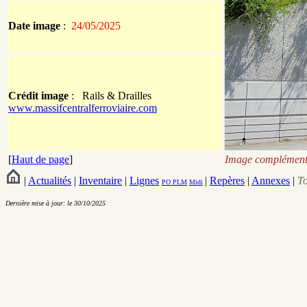
Date image
:
24/05/2025
Crédit image
: Rails & Drailles
www.massifcentralferroviaire.com
[
Haut de page
]
Image complémenta
|
Actualités
|
Inventaire
|
Lignes
|
Repères
|
Annexes
|
T
PO
PLM
Midi
Dernière mise à jour: le 30/10/2025