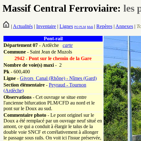
Massif Central Ferroviaire:
les 
|
Actualités
|
Inventaire
|
Lignes
|
Repères
|
Annexes
|
T
PO
PLM
Midi
Pont-rail
Département
07
- Ardèche
carte
Commune
- Saint Jean de Muzols
2942 - Pont sur le chemin de la Gare
Nombre de voie(s) maxi
- 2
Pk
-
600,400
Ligne
-
Givors_Canal (Rhône) - Nîmes (Gard)
Section élémentaire
-
Peyraud - Tournon
(Ardèche)
Observations
- Cet ouvrage se situe entre
l'ancienne bifurcation PLM/CFD au nord et le
pont sur le Doux au sud.
Commentaire photo
- Le pont originel sur le
Doux a été remplacé par un ouvrage neuf situé en
amont, ce qui a conduit à élargir le talus de la
double voie SNCF et corrélativement à allonger
le passage sous rails. On voit ici l'issue préservée,