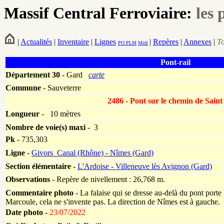
Massif Central Ferroviaire:
les 
|
Actualités
|
Inventaire
|
Lignes
|
Repères
|
Annexes
|
T
PO
PLM
Midi
Pont-rail
Département
30
- Gard
carte
Commune
- Sauveterre
2486 - Pont sur le chemin de Sain
Longueur
-
10 mètres
Nombre de voie(s) maxi
- 3
Pk
-
735,303
Ligne
-
Givors_Canal (Rhône) - Nîmes (Gard)
Section élémentaire
-
L'Ardoise - Villeneuve lès Avignon (Gard)
Observations
- Repère de nivellement : 26,768 m.
Commentaire photo
- La falaise qui se dresse au-delà du pont port
Marcoule, cela ne s'invente pas. La direction de Nîmes est à gauche.
Date photo -
23/07/2022