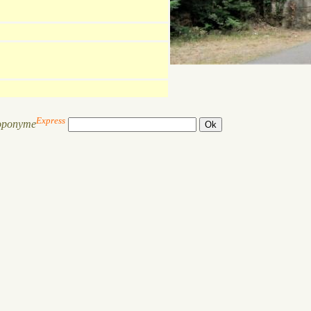
Express
oponyme