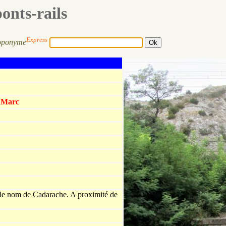
ponts-rails
Express
oponyme
t Marc
e le nom de Cadarache. A proximité de