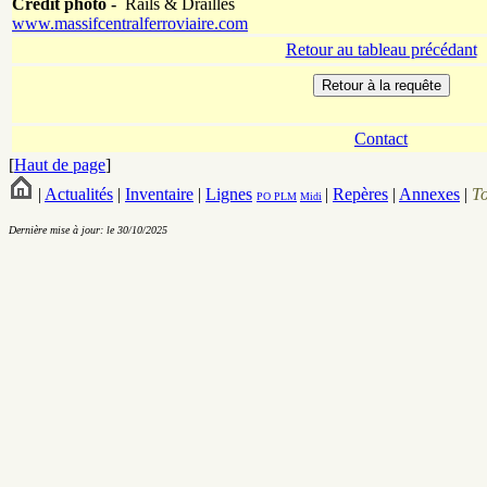
Crédit photo -
Rails & Drailles
www.massifcentralferroviaire.com
Retour au tableau précédant
Contact
[
Haut de page
]
|
Actualités
|
Inventaire
|
Lignes
|
Repères
|
Annexes
|
T
PO
PLM
Midi
Dernière mise à jour: le 30/10/2025