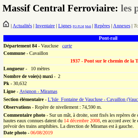
Massif Central Ferroviaire:
les 
|
Actualités
|
Inventaire
|
Lignes
|
Repères
|
Annexes
|
T
PO
PLM
Midi
Pont-rail
Département
84
- Vaucluse
carte
Commune
- Cavaillon
1937 - Pont sur le chemin de la 
Longueur
-
10 mètres
Nombre de voie(s) maxi
- 2
Pk
-
30,632
Ligne
-
Avignon - Miramas
Section élémentaire
-
L'Isle_Fontaine de Vaucluse - Cavaillon (Vauc
Observations
- Repère de nivellement : 74,590 m.
Commentaire photo
- Sur un mât, à droite, sont fixés les repères de 
hautes eaux connues datent du
14 décembre 2008
, en accord avec le 
prévoir des trains amphibies. La direction de Miramas est à gauche.
Date photo -
06/08/2019