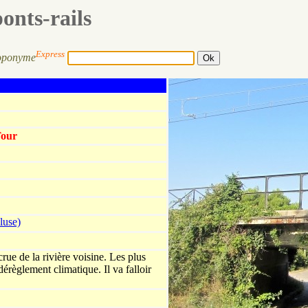
ponts-rails
Express
oponyme
Tour
luse)
crue de la rivière voisine. Les plus
dérèglement climatique. Il va falloir