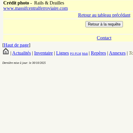
Crédit photo -
Rails & Drailles
www.massifcentralferroviaire.com
Retour au tableau précédant
Contact
[
Haut de page
]
|
Actualités
|
Inventaire
|
Lignes
|
Repères
|
Annexes
|
T
PO
PLM
Midi
Dernière mise à jour: le 30/10/2025