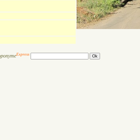
Express
oponyme