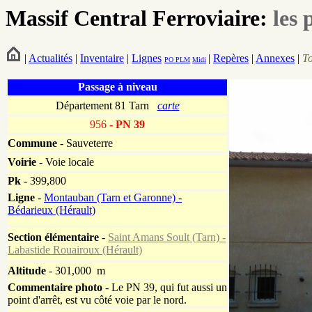
Massif Central Ferroviaire:
les 
|
Actualités
|
Inventaire
|
Lignes
|
Repères
|
Annexes
|
T
PO
PLM
Midi
Passage à niveau
Département 81 Tarn
carte
956
- PN 39
Commune
- Sauveterre
Voirie
-
Voie locale
Pk
-
399,800
Ligne
-
Montauban (Tarn et Garonne) -
Bédarieux (Hérault)
Section élémentaire
-
Saint Amans Soult (Tarn) -
Labastide Rouairoux (Hérault)
Altitude
- 301,000 m
Commentaire photo
- Le PN 39, qui fut aussi un
point d'arrêt, est vu côté voie par le nord.