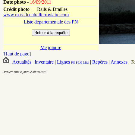
Date photo -
16/09/2011
Crédit photo -
Rails & Drailles
www.massifcentralferroviaire.com
Liste départementale des PN
Me joindre
[
Haut de page
]
|
Actualités
|
Inventaire
|
Lignes
|
Repères
|
Annexes
|
T
PO
PLM
Midi
Dernière mise à jour: le 30/10/2025