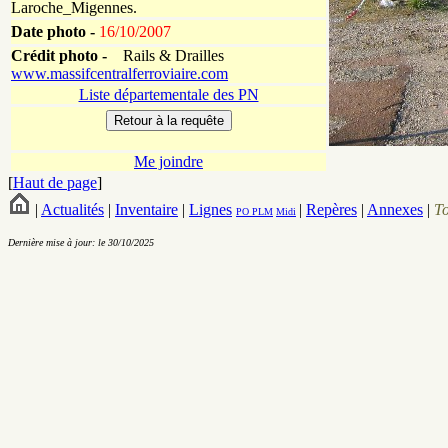
Laroche_Migennes.
Date photo -
16/10/2007
Crédit photo -
Rails & Drailles
www.massifcentralferroviaire.com
Liste départementale des PN
Me joindre
[
Haut de page
]
|
Actualités
|
Inventaire
|
Lignes
|
Repères
|
Annexes
|
T
PO
PLM
Midi
Dernière mise à jour: le 30/10/2025