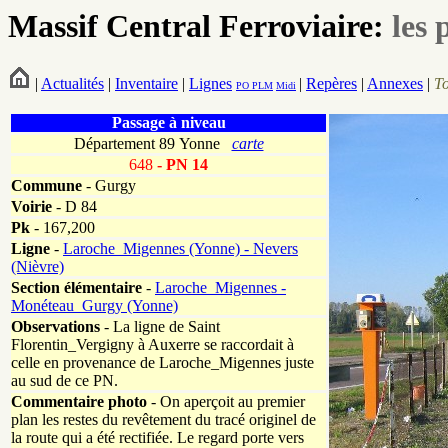
Massif Central Ferroviaire:
les 
|
Actualités
|
Inventaire
|
Lignes
|
Repères
|
Annexes
|
T
PO
PLM
Midi
Passage à niveau
Département 89 Yonne
carte
648
- PN 14
Commune
- Gurgy
Voirie
-
D 84
Pk
-
167,200
Ligne
-
Laroche_Migennes (Yonne) - Nevers
(Nièvre)
Section élémentaire
-
Laroche_Migennes -
Monéteau_Gurgy (Yonne)
Observations
-
La ligne de Saint
Florentin_Vergigny à Auxerre se raccordait à
celle en provenance de Laroche_Migennes juste
au sud de ce PN.
Commentaire photo
- On aperçoit au premier
plan les restes du revêtement du tracé originel de
la route qui a été rectifiée. Le regard porte vers