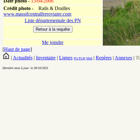
Date photo -
15/04/2006
Crédit photo -
Rails & Drailles
www.massifcentralferroviaire.com
Liste départementale des PN
Me joindre
[
Haut de page
]
|
Actualités
|
Inventaire
|
Lignes
|
Repères
|
Annexes
|
T
PO
PLM
Midi
Dernière mise à jour: le 30/10/2025