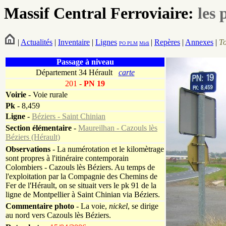
Massif Central Ferroviaire:
les 
|
Actualités
|
Inventaire
|
Lignes
|
Repères
|
Annexes
|
T
PO
PLM
Midi
Passage à niveau
Département 34 Hérault
carte
201
- PN 19
Voirie
-
Voie rurale
Pk
-
8,459
Ligne
-
Béziers - Saint Chinian
Section élémentaire
-
Maureilhan - Cazouls lès
Béziers (Hérault)
Observations
-
La numérotation et le kilomètrage
sont propres à l'itinéraire contemporain
Colombiers - Cazouls lès Béziers. Au temps de
l'exploitation par la Compagnie des Chemins de
Fer de l'Hérault, on se situait vers le pk 91 de la
ligne de Montpellier à Saint Chinian via Béziers.
Commentaire photo
- La voie,
nickel
, se dirige
au nord vers Cazouls lès Béziers.