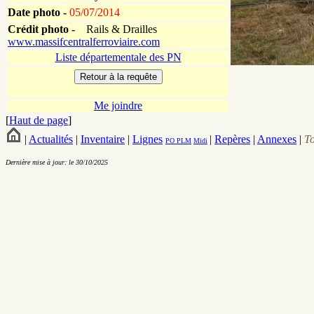
Date photo -
05/07/2014
Crédit photo -
Rails & Drailles
www.massifcentralferroviaire.com
Liste départementale des PN
Me joindre
[
Haut de page
]
|
Actualités
|
Inventaire
|
Lignes
|
Repères
|
Annexes
|
T
PO
PLM
Midi
Dernière mise à jour: le 30/10/2025