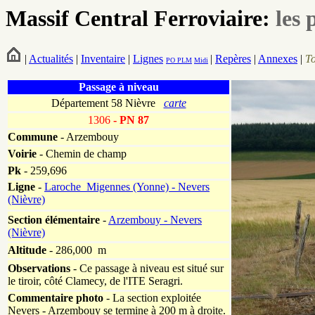
Massif Central Ferroviaire:
les 
|
Actualités
|
Inventaire
|
Lignes
|
Repères
|
Annexes
|
T
PO
PLM
Midi
Passage à niveau
Département 58 Nièvre
carte
1306
- PN 87
Commune
- Arzembouy
Voirie
-
Chemin de champ
Pk
-
259,696
Ligne
-
Laroche_Migennes (Yonne) - Nevers
(Nièvre)
Section élémentaire
-
Arzembouy - Nevers
(Nièvre)
Altitude
- 286,000 m
Observations
-
Ce passage à niveau est situé sur
le tiroir, côté Clamecy, de l'ITE Seragri.
Commentaire photo
- La section exploitée
Nevers - Arzembouy se termine à 200 m à droite.