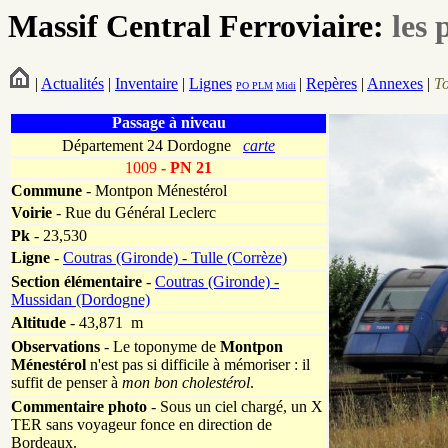
Massif Central Ferroviaire:
les 
|
Actualités
|
Inventaire
|
Lignes
|
Repères
|
Annexes
|
T
PO
PLM
Midi
Passage à niveau
Département 24 Dordogne
carte
1009
- PN 21
Commune
- Montpon Ménestérol
Voirie
-
Rue du Général Leclerc
Pk
-
23,530
Ligne
-
Coutras (Gironde) - Tulle (Corrèze)
Section élémentaire
-
Coutras (Gironde) -
Mussidan (Dordogne)
Altitude
- 43,871 m
Observations
-
Le toponyme de
Montpon
Ménestérol
n'est pas si difficile à mémoriser : il
suffit de penser à
mon bon cholestérol
.
Commentaire photo
- Sous un ciel chargé, un X
TER sans voyageur fonce en direction de
Bordeaux.