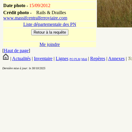
Date photo -
15/09/2012
Crédit photo -
Rails & Drailles
www.massifcentralferroviaire.com
Liste départementale des PN
Me joindre
[
Haut de page
]
|
Actualités
|
Inventaire
|
Lignes
|
Repères
|
Annexes
|
T
PO
PLM
Midi
Dernière mise à jour: le 30/10/2025