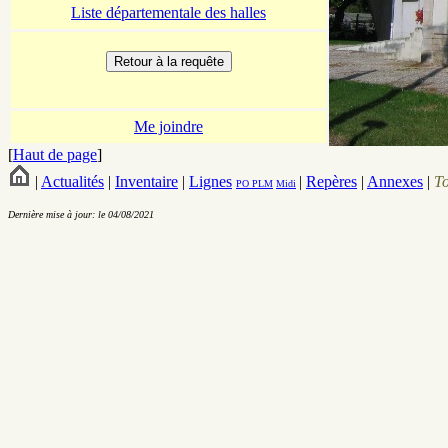
Liste départementale des halles
Me joindre
[
Haut de page
]
|
Actualités
|
Inventaire
|
Lignes
|
Repères
|
Annexes
|
T
PO
PLM
Midi
Dernière mise à jour: le 04/08/2021