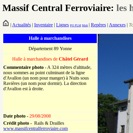
Massif Central Ferroviaire:
les 
|
Actualités
|
Inventaire
|
Lignes
|
Repères
|
Annexes
|
T
PO
PLM
Midi
Halle à marchandises
Département 89 Yonne
Halle à marchandises de
Châtel Gérard
Commentaire photo
- A 324 mètres d'altitude,
nous sommes au point culminant de la ligne
d'Avallon (un nom pour manger) à Nuits sous
Ravières (un nom pour dormir). La direction
d'Avallon est à droite.
Date photo -
29/08/2008
Crédit photo -
Rails & Drailles
www.massifcentralferroviaire.com