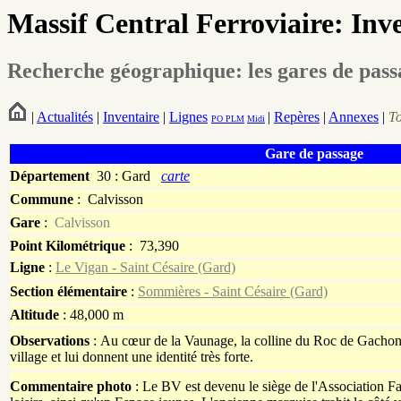
Massif Central Ferroviaire: Inv
Recherche géographique: les gares de pas
|
Actualités
|
Inventaire
|
Lignes
|
Repères
|
Annexes
|
T
PO
PLM
Midi
Gare de passage
Département
30 : Gard
carte
Commune
:
Calvisson
Gare
:
Calvisson
Point Kilométrique
: 73,390
Ligne
:
Le Vigan - Saint Césaire (Gard)
Section élémentaire
:
Sommières - Saint Césaire (Gard)
Altitude
: 48,000 m
Observations
: Au cœur de la Vaunage, la colline du Roc de Gachone
village et lui donnent une identité très forte.
Commentaire photo
: Le BV est devenu le siège de l'Association Fam