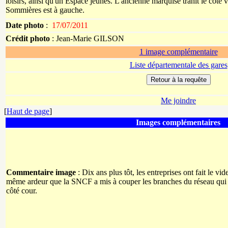
loisirs, ainsi qu'un Espace jeunes. L'ancienne marquise trahit le côté v
Sommières est à gauche.
Date photo
:
17/07/2011
Crédit photo
:
Jean-Marie
GILSON
1 image complémentaire
Liste départementale des gares
Me joindre
[
Haut de page
]
Images complémentaires
Commentaire image
: Dix ans plus tôt, les entreprises ont fait le vide
même ardeur que la SNCF a mis à couper les branches du réseau qui lu
côté cour.