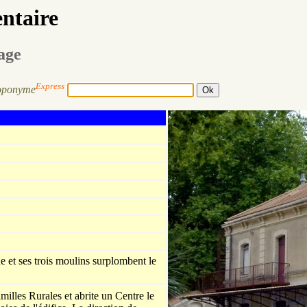
entaire
sage
Express
oponyme
 et ses trois moulins surplombent le
illes Rurales et abrite un Centre le