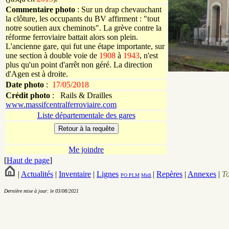
Commentaire photo
: Sur un drap chevauchant
la clôture, les occupants du BV affirment : "tout
notre soutien aux cheminots". La grève contre la
réforme ferroviaire battait alors son plein.
L'ancienne gare, qui fut une étape importante, sur
une section à double voie de
1908
à
1943
, n'est
plus qu'un point d'arrêt non géré. La direction
d'Agen est à droite.
Date photo
:
17/05/2018
Crédit photo
:
Rails & Drailles
www.massifcentralferroviaire.com
Liste départementale des gares
Me joindre
[
Haut de page
]
|
Actualités
|
Inventaire
|
Lignes
|
Repères
|
Annexes
|
T
PO
PLM
Midi
Dernière mise à jour: le 03/08/2021