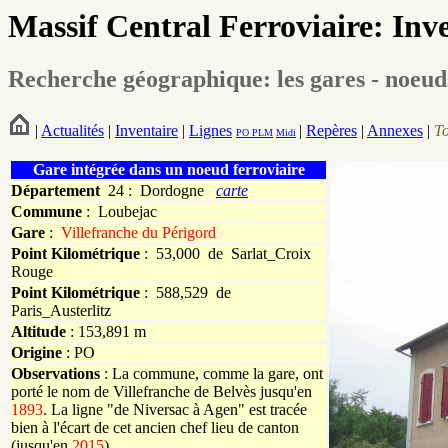
Massif Central Ferroviaire: Inv
Recherche géographique: les gares - noeud
|
Actualités
|
Inventaire
|
Lignes
|
Repères
|
Annexes
|
T
PO
PLM
Midi
Gare intégrée dans un noeud ferroviaire
Département
24 : Dordogne
carte
Commune
:
Loubejac
Gare
:
Villefranche du Périgord
Point Kilométrique
: 53,000 de Sarlat_Croix
Rouge
Point Kilométrique
: 588,529 de
Paris_Austerlitz
Altitude
: 153,891 m
Origine
: PO
Observations
: La commune, comme la gare, ont
porté le nom de Villefranche de Belvès jusqu'en
1893
. La ligne "de Niversac à Agen" est tracée
bien à l'écart de cet ancien chef lieu de canton
(jusqu'en
2015
).