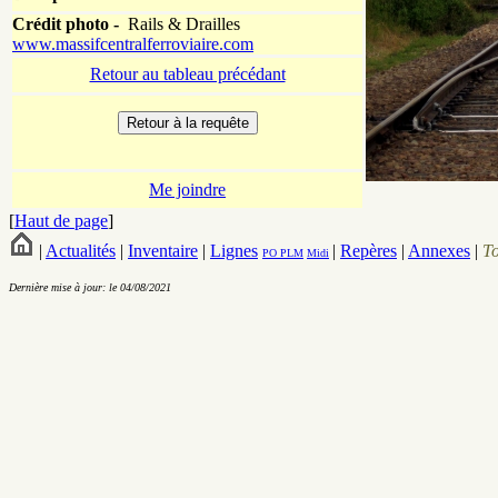
Crédit photo -
Rails & Drailles
www.massifcentralferroviaire.com
Retour au tableau précédant
Me joindre
[
Haut de page
]
|
Actualités
|
Inventaire
|
Lignes
|
Repères
|
Annexes
|
T
PO
PLM
Midi
Dernière mise à jour: le 04/08/2021