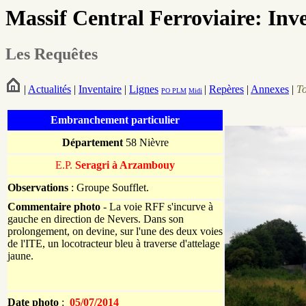
Massif Central Ferroviaire: Inv
Les Requêtes
|
Actualités
|
Inventaire
|
Lignes
|
Repères
|
Annexes
|
T
PO
PLM
Midi
Embranchement particulier
Département
58 Nièvre
E.P.
Seragri à Arzambouy
Observations
: Groupe Soufflet.
Commentaire photo
- La voie RFF s'incurve à
gauche en direction de Nevers. Dans son
prolongement, on devine, sur l'une des deux voies
de l'ITE, un locotracteur bleu à traverse d'attelage
jaune.
Date photo
:
05/07/2014