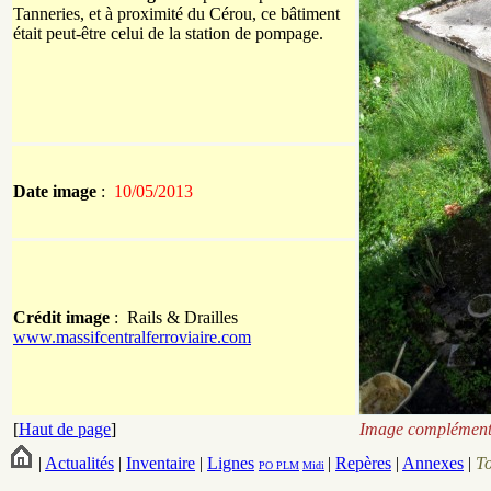
Tanneries, et à proximité du Cérou, ce bâtiment
était peut-être celui de la station de pompage.
Date image
:
10/05/2013
Crédit image
:
Rails & Drailles
www.massifcentralferroviaire.com
[
Haut de page
]
Image complémenta
|
Actualités
|
Inventaire
|
Lignes
|
Repères
|
Annexes
|
T
PO
PLM
Midi