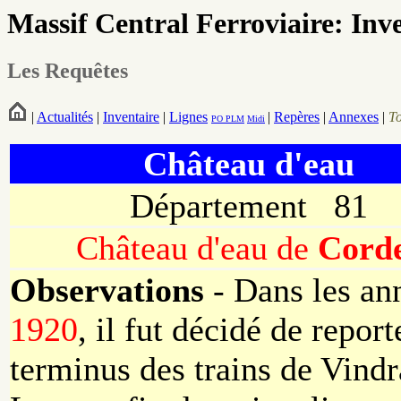
Massif Central Ferroviaire: Inv
Les Requêtes
|
Actualités
|
Inventaire
|
Lignes
|
Repères
|
Annexes
|
T
PO
PLM
Midi
Château d'eau
Département 81
Château d'eau de
Cord
Observations
-
Dans les an
1920
, il fut décidé de report
terminus des trains de Vindr