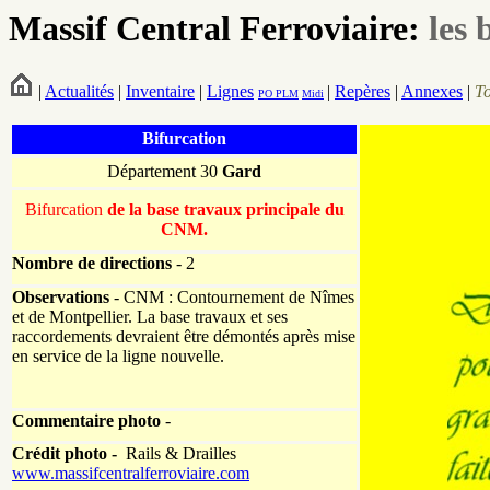
Massif Central Ferroviaire:
les 
|
Actualités
|
Inventaire
|
Lignes
|
Repères
|
Annexes
|
T
PO
PLM
Midi
Bifurcation
Département 30
Gard
Bifurcation
de la base travaux principale du
CNM.
Nombre de directions
- 2
Observations
- CNM : Contournement de Nîmes
et de Montpellier. La base travaux et ses
raccordements devraient être démontés après mise
en service de la ligne nouvelle.
Commentaire photo
-
Crédit photo -
Rails & Drailles
www.massifcentralferroviaire.com