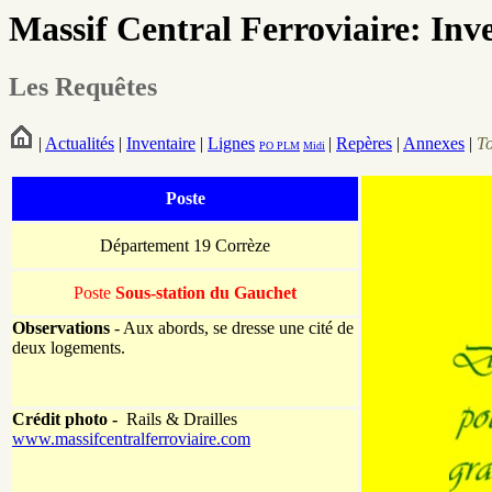
Massif Central Ferroviaire: Inv
Les Requêtes
|
Actualités
|
Inventaire
|
Lignes
|
Repères
|
Annexes
|
T
PO
PLM
Midi
Poste
Département 19 Corrèze
Poste
Sous-station du Gauchet
Observations
- Aux abords, se dresse une cité de
deux logements.
Crédit photo -
Rails & Drailles
www.massifcentralferroviaire.com