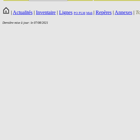
|
Actualités
|
Inventaire
|
Lignes
|
Repères
|
Annexes
|
T
PO
PLM
Midi
Dernière mise à jour: le 07/08/2021