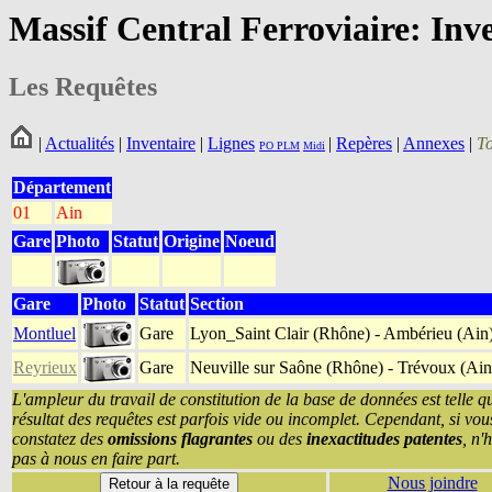
Massif Central Ferroviaire: Inv
Les Requêtes
|
Actualités
|
Inventaire
|
Lignes
|
Repères
|
Annexes
|
T
PO
PLM
Midi
Département
01
Ain
Gare
Photo
Statut
Origine
Noeud
Gare
Photo
Statut
Section
Montluel
Gare
Lyon_Saint Clair (Rhône) - Ambérieu (Ain
Reyrieux
Gare
Neuville sur Saône (Rhône) - Trévoux (Ain
L'ampleur du travail de constitution de la base de données est telle q
résultat des requêtes est parfois vide ou incomplet. Cependant, si vou
constatez des
omissions flagrantes
ou des
inexactitudes patentes
, n'
pas à nous en faire part.
Nous joindre