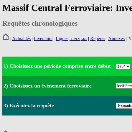
Massif Central Ferroviaire: Inv
Requêtes chronologiques
|
Actualités
|
Inventaire
|
Lignes
|
Repères
|
Annexes
|
T
PO
PLM
Midi
1) Choisissez une période comprise entre début
2) Choisissez un événement ferroviaire
3) Exécutez la requête