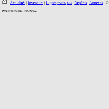
|
Actualités
|
Inventaire
|
Lignes
|
Repères
|
Annexes
|
T
PO
PLM
Midi
Dernière mise à jour: le 06/08/2021