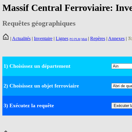
Massif Central Ferroviaire: Inv
Requêtes géographiques
|
Actualités
|
Inventaire
|
Lignes
|
Repères
|
Annexes
|
T
PO
PLM
Midi
1) Choisissez un département
2) Choisissez un objet ferroviaire
3) Exécutez la requête