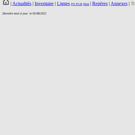
|
Actualités
|
Inventaire
|
Lignes
|
Repères
|
Annexes
|
T
PO
PLM
Midi
Dernière mise à jour: le 05/08/2021