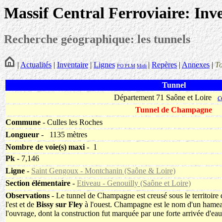
Massif Central Ferroviaire: Inv
Recherche géographique: les tunnels
|
Actualités
|
Inventaire
|
Lignes
|
Repères
|
Annexes
|
T
PO
PLM
Midi
Tunnel
Département 71 Saône et Loire
c
Tunnel de Champagne
Commune
- Culles les Roches
Longueur
-
1135 mètres
Nombre de voie(s) maxi
- 1
Pk
- 7,146
Ligne
-
Saint Gengoux - Montchanin (Saône & Loire)
Section élémentaire
-
Etiveau - Genouilly (Saône et Loire)
Observations
- Le tunnel de Champagne est creusé sous le territoi
l'est et de
Bissy sur Fley
à l'ouest. Champagne est le nom d'un hameau
l'ouvrage, dont la construction fut marquée par une forte arrivée d'e