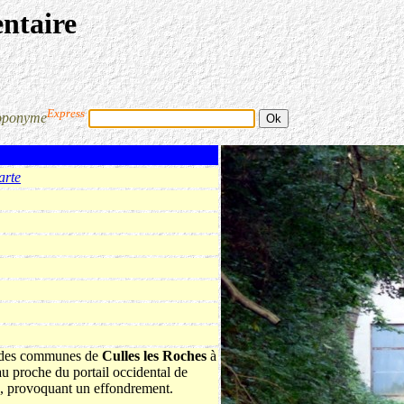
entaire
Express
oponyme
arte
re des communes de
Culles les Roches
à
 proche du portail occidental de
au, provoquant un effondrement.