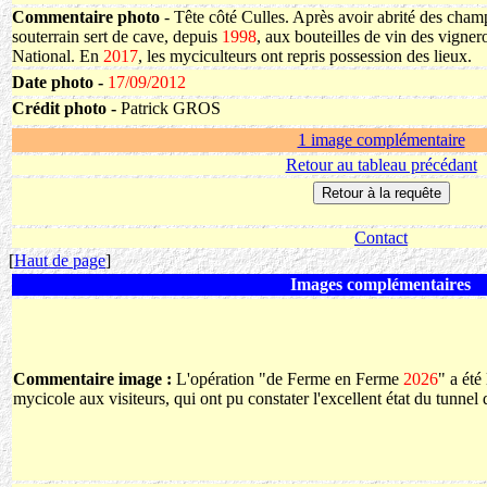
Commentaire photo
- Tête côté Culles. Après avoir abrité des cham
souterrain sert de cave, depuis
1998
, aux bouteilles de vin des vigne
National. En
2017
, les myciculteurs ont repris possession des lieux.
Date photo -
17/09/2012
Crédit photo -
Patrick GROS
1 image complémentaire
Retour au tableau précédant
Contact
[
Haut de page
]
Images complémentaires
Commentaire image :
L'opération "de Ferme en Ferme
2026
" a été
mycicole aux visiteurs, qui ont pu constater l'excellent état du tunn