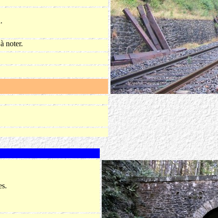
.
à noter.
es.