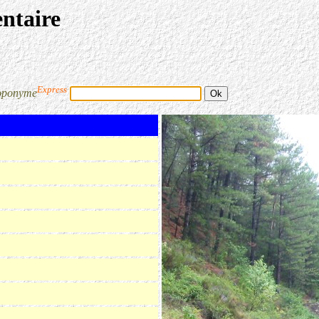
entaire
Express
oponyme