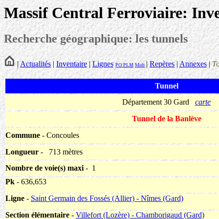
Massif Central Ferroviaire: Inv
Recherche géographique: les tunnels
|
Actualités
|
Inventaire
|
Lignes
|
Repères
|
Annexes
|
T
PO
PLM
Midi
Tunnel
Département 30 Gard
carte
Tunnel de la Banlève
Commune
- Concoules
Longueur
-
713 mètres
Nombre de voie(s) maxi
- 1
Pk
- 636,653
Ligne
-
Saint Germain des Fossés (Allier) - Nîmes (Gard)
Section élémentaire
-
Villefort (Lozère) - Chamborigaud (Gard)