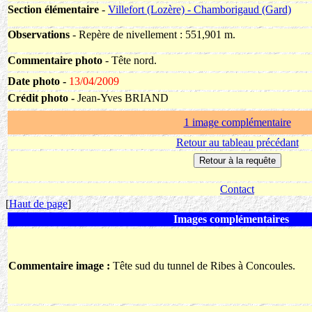
Section élémentaire
-
Villefort (Lozère) - Chamborigaud (Gard)
Observations
- Repère de nivellement : 551,901 m.
Commentaire photo
- Tête nord.
Date photo -
13/04/2009
Crédit photo -
Jean-Yves BRIAND
1 image complémentaire
Retour au tableau précédant
Contact
[
Haut de page
]
Images complémentaires
Commentaire image :
Tête sud du tunnel de Ribes à Concoules.