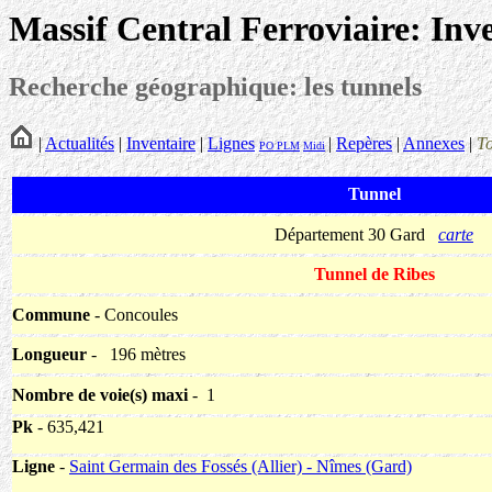
Massif Central Ferroviaire: Inv
Recherche géographique: les tunnels
|
Actualités
|
Inventaire
|
Lignes
|
Repères
|
Annexes
|
T
PO
PLM
Midi
Tunnel
Département 30 Gard
carte
Tunnel de Ribes
Commune
- Concoules
Longueur
-
196 mètres
Nombre de voie(s) maxi
- 1
Pk
- 635,421
Ligne
-
Saint Germain des Fossés (Allier) - Nîmes (Gard)