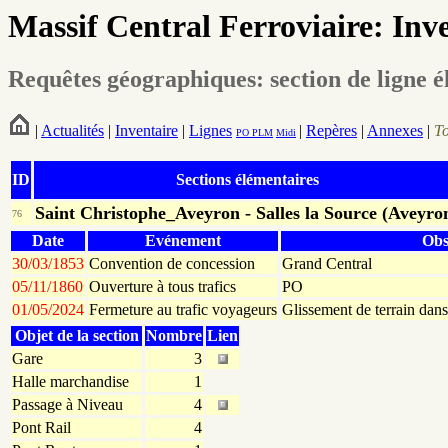
Massif Central Ferroviaire: Inv
Requêtes géographiques: section de ligne 
|
Actualités
|
Inventaire
|
Lignes
|
Repères
|
Annexes
|
T
PO
PLM
Midi
ID
Sections élémentaires
Saint Christophe_Aveyron - Salles la Source (Aveyro
76
Date
Evénement
Obs
30/03/1853
Convention de concession
Grand Central
05/11/1860
Ouverture à tous trafics
PO
01/05/2024
Fermeture au trafic voyageurs
Glissement de terrain dans
Objet de la section
Nombre
Lien
Gare
3
Halle marchandise
1
Passage à Niveau
4
Pont Rail
4