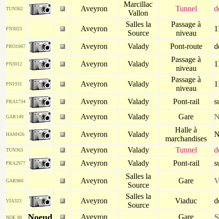
Marcillac
Aveyron
Tunnel
d
TUN362
Vallon
Salles la
Passage à
Aveyron
1
PN3023
Source
niveau
Aveyron
Valady
Pont-route
d
PRO1067
Passage à
Aveyron
Valady
1
PN3012
niveau
Passage à
Aveyron
Valady
1
PN1931
niveau
Aveyron
Valady
Pont-rail
s
PRA1734
Aveyron
Valady
Gare
N
GAR149
Halle à
Aveyron
Valady
N
HAM426
marchandises
Aveyron
Valady
Tunnel
d
TUN363
Aveyron
Valady
Pont-rail
s
PRA2977
Salles la
Aveyron
Gare
V
GAR966
Source
Salles la
Aveyron
Viaduc
d
VIA323
Source
Noeud
S
Aveyron
Gare
NOE 90