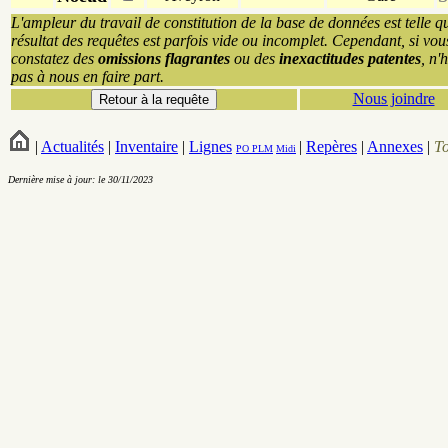
L'ampleur du travail de constitution de la base de données est telle q
résultat des requêtes est parfois vide ou incomplet. Cependant, si vou
constatez des
omissions flagrantes
ou des
inexactitudes patentes
, n'
pas à nous en faire part.
Nous joindre
|
Actualités
|
Inventaire
|
Lignes
|
Repères
|
Annexes
|
T
PO
PLM
Midi
Dernière mise à jour: le 30/11/2023