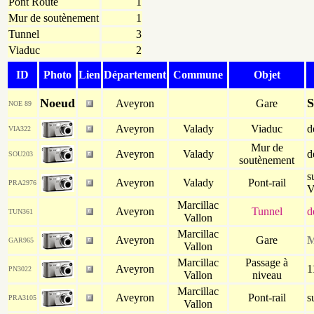
Pont Route
1
Mur de soutènement
1
Tunnel
3
Viaduc
2
ID
Photo
Lien
Département
Commune
Objet
Noeud
S
Aveyron
Gare
NOE 89
Aveyron
Valady
Viaduc
d
VIA322
Mur de
Aveyron
Valady
d
SOU203
soutènement
s
Aveyron
Valady
Pont-rail
PRA2976
V
Marcillac
Aveyron
Tunnel
d
TUN361
Vallon
Marcillac
Aveyron
Gare
M
GAR965
Vallon
Marcillac
Passage à
Aveyron
1
PN3022
Vallon
niveau
Marcillac
Aveyron
Pont-rail
s
PRA3105
Vallon